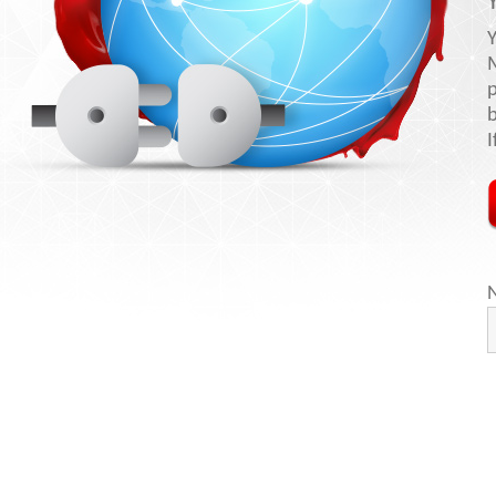
Y
p
I